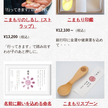
こまもりのしるし（スト
こまもり印鑑
ラップ）
¥12,100～
（税込）
¥13,200
（税込）
銀行印に金運や健康運を込め
て・・・
「行ってきます」で踏み出す
わが子のあと押しに。
名前に願いを込める命名
こまもりスプーン