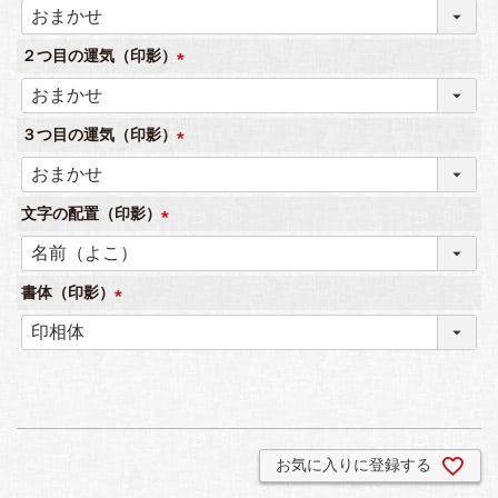
(
)
必
２つ目の運気（印影）
須
)
(
必
３つ目の運気（印影）
須
)
(
必
文字の配置（印影）
須
)
(
必
書体（印影）
須
)
(
必
須
)
お気に入りに登録する