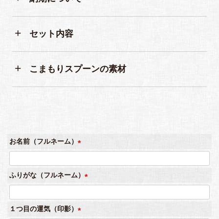
セット内容
こまもりスプーンの素材
お名前（フルネーム）
(
必
ふりがな（フルネーム）
須
)
(
必
１つ目の運気（印影）
須