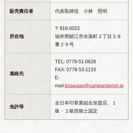
販売責任者
代表取締役 小林 照明
〒916-0022
所在地
福井県鯖江市水落町２丁目２８
番２９号
TEL: 0778-51-0628
FAX: 0778-53-1133
連絡先
E-
mail:
toiawase@nameandwish.jp
全日本印章業組合加盟店、１
免許等
級・２級技能士認定