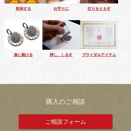
乾杯する
お守りに
灯りをともす
身に着ける
押し、しるす
ブライダルアイテム
購入のご相談
ご相談フォーム