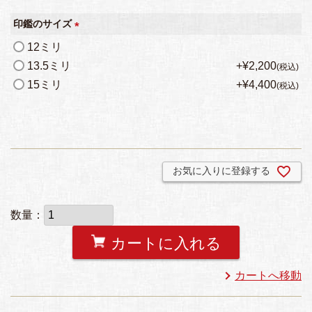
須
印鑑のサイズ
)
(
12ミリ
必
13.5ミリ
+
¥
2,200
税込
須
15ミリ
+
¥
4,400
税込
)
お気に入りに登録する
カートに入れる
カートへ移動