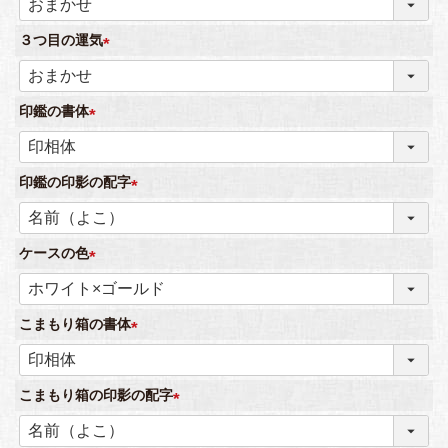
必
３つ目の運気
須
)
(
必
印鑑の書体
須
)
(
必
印鑑の印影の配字
須
)
(
必
ケースの色
須
)
(
必
こまもり箱の書体
須
)
(
必
こまもり箱の印影の配字
須
)
(
必