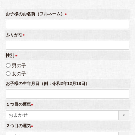
必
須
お子様のお名前（フルネーム）
)
(
必
ふりがな
須
(
)
必
性別
須
(
)
男の子
必
女の子
須
お子様の生年月日（例：令和2年12月18日）
)
１つ目の運気
(
必
２つ目の運気
須
)
(