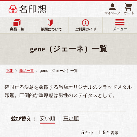
メニュー
商品一覧
納期について
ご利用ガイド
gene（ジェーネ）一覧
TOP
商品一覧
gene（ジェーネ）一覧
確固たる決意を象徴する当店オリジナルのクラッドメタル
印鑑。圧倒的な重厚感は男性のステイタスとして。
安い順
高い順
並び替え
5
1
-
5
件中
件表示