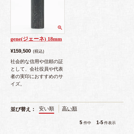
gene(ジェーネ) 18mm
¥
159,500
税込
社会的な信用や信頼の証
として、会社役員や代表
者の実印におすすめのサ
イズ。
安い順
高い順
並び替え
5
1
-
5
件中
件表示